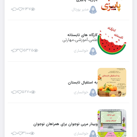
مدیر پورتال
۶۱۴۷
۰
۰
کارگاه های تابستانه
علمی،آموزشی،مهارتی
خوانساری
۵۳۲۵
۳
۰
به استقبال تابستان
خوانساری
۵۲۷۰
۱
۰
وبینار مربی نوجوان برای همراهان نوجوان
خوانساری
۳۱۰۰
۰
۰