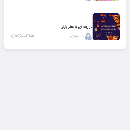
بازارچه ای با عطر باران
خوانساری
۵۸۳۱
۰
۰