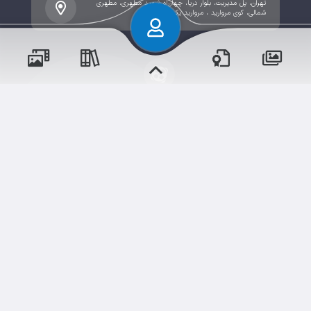
تهران، پل مدیریت، بلوار دریا، چهارراه شهید مطهری، مطهری
شمالی، کوی مروارید ، مروارید یکم -پلاک 2
حقوق مؤلف و نشر برای موسسه فرهنگی آموزشی تزکیه
محفوظ است.
رویدادها
آموزش‌ها
و مناسبت‌ها
و مقالات
برداشت و استفاده از کلیه مطالب این سایت با ذکر منبع و
آدرس صفحه مجاز می‌باشد.
سامانهٔ جامع
ابری‌
شم
دوره‌ها
اخبار مدرسه
وبرنامه ها
قدرت یافته از
تالار گفتگو
دلنوشت‌ها
نسخه اندروید
نسخه ios
گالری تصاویر
گالری فیلم‌ها