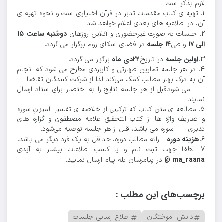
لازم بذکر است:
1. تهیه ی کتاب مقدمات تدبر در قرآن اختیاری است و نحوه تهیه ی
آن، در اطلاعیه های بعدی اعلام خواهد شد.
دوشنبه ساعت ۱۵
2. جلسات به صورت غیرحضوری و آنلاین روزهای
الی ۱۷
۱۴ جلسه
و طی
در فضای اسکای روم برگزار می گردد.
اولین جلسه
۲۲دی ماه
3.
در تاریخ
برگزار می گردد.
4. در هر جلسه تمارین طهارتی و کاربردی مطرح می شود که انجام
آن به درک بهتر مطالب کمک می‌کند لذا از شرکت کنندگان تقاضا
می شود قبل از هر جلسه نتایج را به اختصار برای استاد ارسال
نمایند.
5. مطالعه ی متن کتاب که ترکیبی از خلاصه ی تفسیر المیزانِ سوره
و تعاریف واژه ها از کتاب التحقیق علامه مصطفوی و گزاره های
تدبری سوره می باشد، قبل از هر جلسه توصیه می‌شود.
هزینه دوره
6.
، ارائه مطالب دوره، حداقل به یک فرد دیگر می باشد.
7. لطفا جهت ثبت نام و یا کسب اطلاعات بیشتر به آیدی
ma_raana @
در پیامرسان بله پیام ارسال نمایید.
برچسب‌های این مطلب :
دانش_آموختگان
اطلاع_رسانی_جلسات