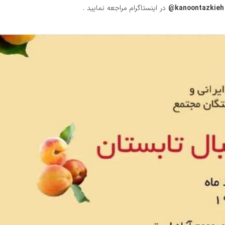
kanoontazkieh@
در اینستاگرام مراجعه نمایید .