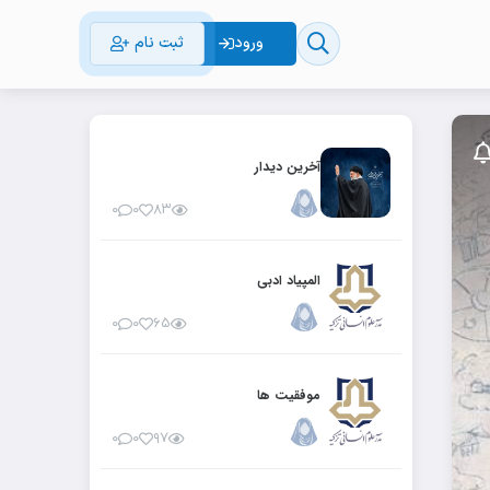
ورود
ثبت نام
آخرین دیدار
۰
۰
۸۳
المپیاد ادبی
۰
۰
۶۵
موفقیت ها
۰
۰
۹۷