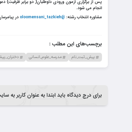
پس از برگزاری آزمون ورودی داوطلبان( دو برابر ظرفیت) د
انجام می شود.
مشاوره انتخاب رشته:
‌@oloomensani_tazkieh
در پیامرسان
برچسب‌های این مطلب :
پیش_ثبت_نام
مدرسه_علوم_انسانی
دختران_پیشر
برای درج دیدگاه باید ابتدا به عنوان کاربر به سا