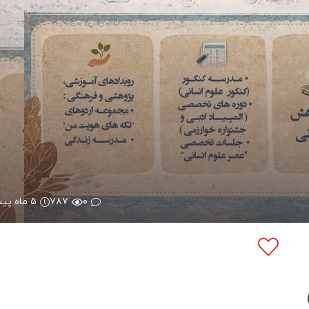
۰
۷۸۷
۵ ماه پیش