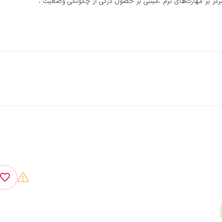
رکز بر مهارت‌های نرم ،مبتنی بر حصول درکی از چگونگی وضعیت ،